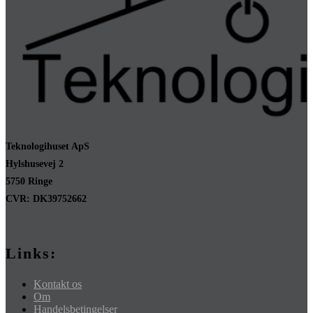
Teknologihuset ApS
Hylshusevej 2
5750 Ringe
CVR: DK39752662
Links:
Kontakt os
Om
Handelsbetingelser