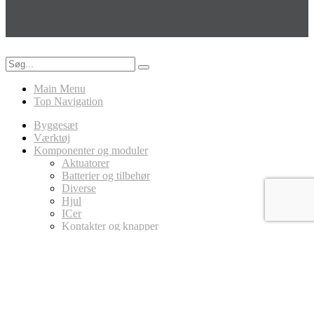
Main Menu
Top Navigation
Byggesæt
Værktøj
Komponenter og moduler
Aktuatorer
Batterier og tilbehør
Diverse
Hjul
ICer
Kontakter og knapper
LED
Ledninger
Magneter
MicroController Platforme
Arduino
Circuit Playground