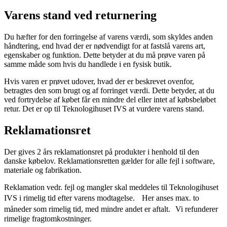
Varens stand ved returnering
Du hæfter for den forringelse af varens værdi, som skyldes anden
håndtering, end hvad der er nødvendigt for at fastslå varens art,
egenskaber og funktion. Dette betyder at du må prøve varen på
samme måde som hvis du handlede i en fysisk butik.
Hvis varen er prøvet udover, hvad der er beskrevet ovenfor,
betragtes den som brugt og af forringet værdi. Dette betyder, at du
ved fortrydelse af købet får en mindre del eller intet af købsbeløbet
retur. Det er op til Teknologihuset IVS at vurdere varens stand.
Reklamationsret
Der gives 2 års reklamationsret på produkter i henhold til den
danske købelov. Reklamationsretten gælder for alle fejl i software,
materiale og fabrikation.
Reklamation vedr. fejl og mangler skal meddeles til Teknologihuset
IVS i rimelig tid efter varens modtagelse. Her anses max. to
måneder som rimelig tid, med mindre andet er aftalt. Vi refunderer
rimelige fragtomkostninger.