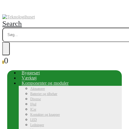
Search
0
0
Byggesæt
Værktøj
Komponenter og moduler
Aktuatorer
Batterier og tilbehør
Diverse
Hjul
ICer
Kontakter og knapper
LED
Ledninger