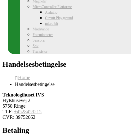
Magneter
MicroController Platforme
Arduino
Circuit Playground
micro:bit
Modstande
Potentiometer
Sensorer
Stik
Transistor
Handelsesbetingelse
Home
Handelsesbetingelse
Teknologihuset IVS
Hylshusevej 2
5750 Ringe
TLF:
+4528459215
CVR: 39752662
Betaling