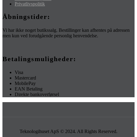
Privatlivspolitik
Åbningstider:
Vi har ikke noget butikssalg. Bestillinger kan afhentes på adressen
men kun ved forudgående personlig henvendelse.
Betalingsmuligheder:
Visa
Mastercard
MobilePay
EAN Betaling
Direkte bankoverførsel
Teknologihuset ApS © 2024. All Rights Reserved.