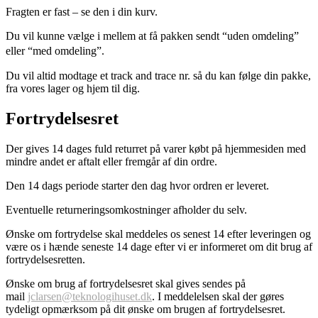
Fragten er fast – se den i din kurv.
Du vil kunne vælge i mellem at få pakken sendt “uden omdeling”
eller “med omdeling”.
Du vil altid modtage et track and trace nr. så du kan følge din pakke,
fra vores lager og hjem til dig.
Fortrydelsesret
Der gives 14 dages fuld returret på varer købt på hjemmesiden med
mindre andet er aftalt eller fremgår af din ordre.
Den 14 dags periode starter den dag hvor ordren er leveret.
Eventuelle returneringsomkostninger afholder du selv.
Ønske om fortrydelse skal meddeles os senest 14 efter leveringen og
være os i hænde seneste 14 dage efter vi er informeret om dit brug af
fortrydelsesretten.
Ønske om brug af fortrydelsesret skal gives sendes på
mail
jclarsen@teknologihuset.dk
. I meddelelsen skal der gøres
tydeligt opmærksom på dit ønske om brugen af fortrydelsesret.