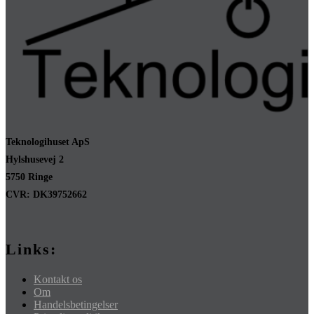
Teknologihuset ApS
Hylshusevej 2
5750 Ringe
CVR: DK39752662
Links:
Kontakt os
Om
Handelsbetingelser