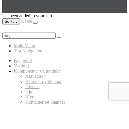
has been added to your cart.
Kasse
Se kurv
Main Menu
Top Navigation
Byggesæt
Værktøj
Komponenter og moduler
Aktuatorer
Batterier og tilbehør
Diverse
Hjul
ICer
Kontakter og knapper
LED
Ledninger
Magneter
MicroController Platforme
Arduino