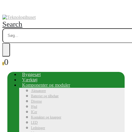
Search
0
0
Byggesæt
Værktøj
Komponenter og moduler
Aktuatorer
Batterier og tilbehør
Diverse
Hjul
ICer
Kontakter og knapper
LED
Ledninger