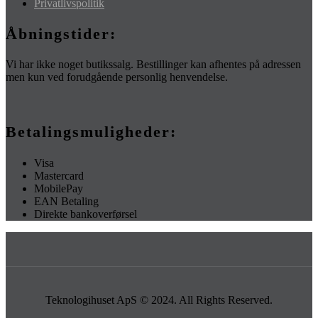
Privatlivspolitik
Åbningstider:
Vi har ikke noget butikssalg. Bestillinger kan afhentes på adressen
men kun ved forudgående personlig henvendelse.
Betalingsmuligheder:
Visa
Mastercard
MobilePay
EAN Betaling
Direkte bankoverførsel
Teknologihuset ApS © 2024. All Rights Reserved.