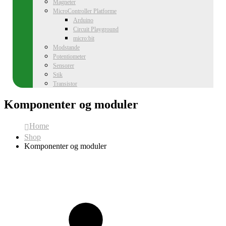
Magneter
MicroController Platforme
Arduino
Circuit Playground
micro:bit
Modstande
Potentiometer
Sensorer
Stik
Transistor
Komponenter og moduler
Home
Shop
Komponenter og moduler