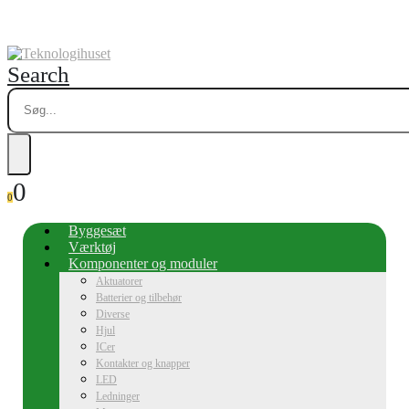
Search
0
0
Byggesæt
Værktøj
Komponenter og moduler
Aktuatorer
Batterier og tilbehør
Diverse
Hjul
ICer
Kontakter og knapper
LED
Ledninger