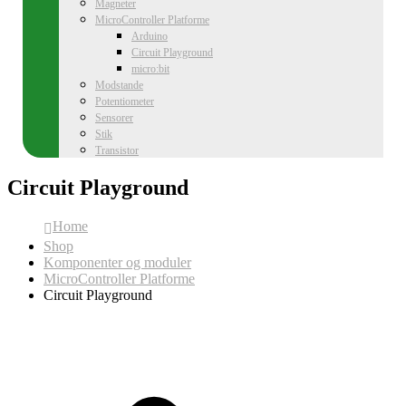
Magneter
MicroController Platforme
Arduino
Circuit Playground
micro:bit
Modstande
Potentiometer
Sensorer
Stik
Transistor
Circuit Playground
Home
Shop
Komponenter og moduler
MicroController Platforme
Circuit Playground