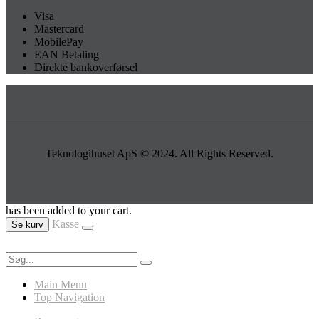
Visa
Mastercard
MobilePay
EAN Betaling
Direkte bankoverførsel
Teknologihuset ApS © 2024. All Rights Reserved.
has been added to your cart.
Kasse
Se kurv
Main Menu
Top Navigation