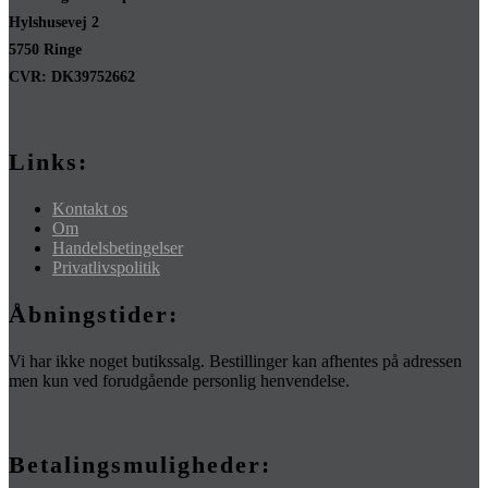
Hylshusevej 2
5750 Ringe
CVR: DK39752662
Links:
Kontakt os
Om
Handelsbetingelser
Privatlivspolitik
Åbningstider:
Vi har ikke noget butikssalg. Bestillinger kan afhentes på adressen
men kun ved forudgående personlig henvendelse.
Betalingsmuligheder: