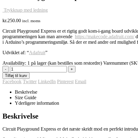
Trykknap med ledning
kr.
250.00
incl. moms
Circuit Playground Express er et rigtig godt kom-i-gang board udvi
programmeringen kan man anvende
https://makecode.adafruit.com/
d
i Arduino’s programmeringsmiljø. Så der er med andre ord mulighed f
Udviklet af: “
Adafruit
”
Availability:
1 på lager (kan bestilles som restordre)
Varenummer (SK
-
+
Tilføj til kurv
Facebook
Twitter
LinkedIn
Pinterest
Email
Beskrivelse
Size Guide
Yderligere information
Beskrivelse
Circuit Playground Express er det næste skridt mod en perfekt intro