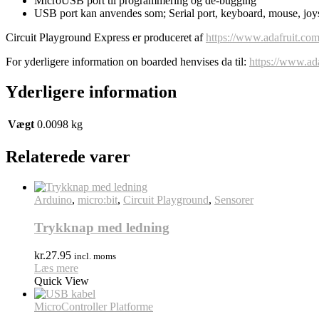
MicroUSB port til programmering og de-bugging
USB port kan anvendes som; Serial port, keyboard, mouse, joys
Circuit Playground Express er produceret af
https://www.adafruit.co
For yderligere information on boarded henvises da til:
https://www.ad
Yderligere information
Vægt
0.0098 kg
Relaterede varer
Arduino
,
micro:bit
,
Circuit Playground
,
Sensorer
Trykknap med ledning
kr.
27.95
incl. moms
Læs mere
Quick View
MicroController Platforme