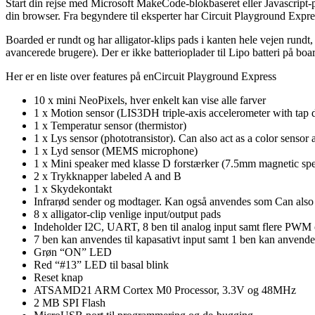
Start din rejse med Microsoft MakeCode-blokbaseret eller Javascript-
din browser. Fra begyndere til eksperter har Circuit Playground Expr
Boarded er rundt og har alligator-klips pads i kanten hele vejen rundt,
avancerede brugere). Der er ikke batterioplader til Lipo batteri på boar
Her er en liste over features på enCircuit Playground Express
10 x mini NeoPixels, hver enkelt kan vise alle farver
1 x Motion sensor (LIS3DH triple-axis accelerometer with tap det
1 x Temperatur sensor (thermistor)
1 x Lys sensor (phototransistor). Can also act as a color sensor 
1 x Lyd sensor (MEMS microphone)
1 x Mini speaker med klasse D forstærker (7.5mm magnetic spe
2 x Trykknapper labeled A and B
1 x Skydekontakt
Infrarød sender og modtager. Kan også anvendes som Can also 
8 x alligator-clip venlige input/output pads
Indeholder I2C, UART, 8 ben til analog input samt flere PWM 
7 ben kan anvendes til kapasativt input samt 1 ben kan anvende
Grøn “ON” LED
Red “#13” LED til basal blink
Reset knap
ATSAMD21 ARM Cortex M0 Processor, 3.3V og 48MHz
2 MB SPI Flash