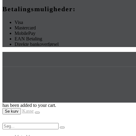
Betalingsmuligheder:
Visa
Mastercard
MobilePay
EAN Betaling
Direkte bankoverførsel
has been added to your cart.
Kasse
Se kurv