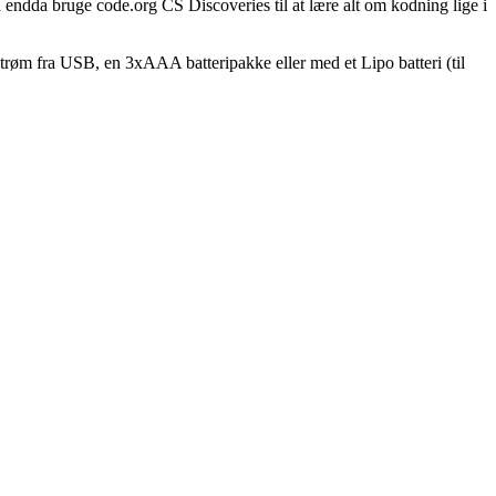
endda bruge code.org CS Discoveries til at lære alt om kodning lige i
r strøm fra USB, en 3xAAA batteripakke eller med et Lipo batteri (til