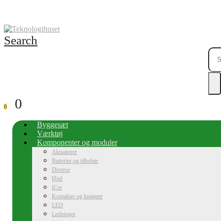
Search
0
0
Byggesæt
Værktøj
Komponenter og moduler
Aktuatorer
Batterier og tilbehør
Diverse
Hjul
ICer
Kontakter og knapper
LED
Ledninger