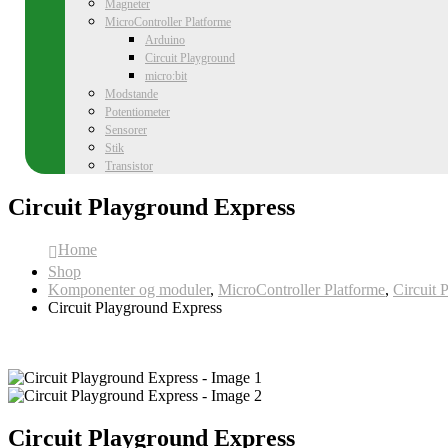
Magneter
MicroController Platforme
Arduino
Circuit Playground
micro:bit
Modstande
Potentiometer
Sensorer
Stik
Transistor
Circuit Playground Express
Home
Shop
Komponenter og moduler
,
MicroController Platforme
,
Circuit 
Circuit Playground Express
Circuit Playground Express