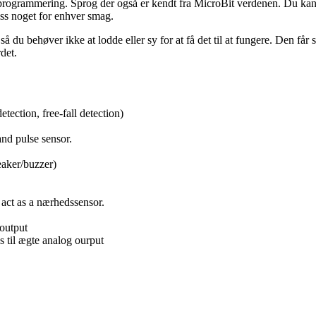
programmering. Sprog der også er kendt fra MicroBit verdenen. Du kan 
ess noget for enhver smag.
 så du behøver ikke at lodde eller sy for at få det til at fungere. Den få
det.
ection, free-fall detection)
and pulse sensor.
aker/buzzer)
act as a nærhedssensor.
output
s til ægte analog ourput