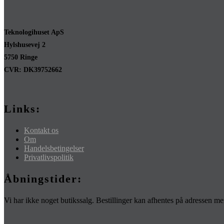
Teknologihuset ApS
Hylshusevej 2
5750 Ringe
CVR: DK39752662
Links:
Kontakt os
Om
Handelsbetingelser
Privatlivspolitik
Åbningstider:
Vi har ikke noget butikssalg. Bestillinger kan afhentes på adressen 