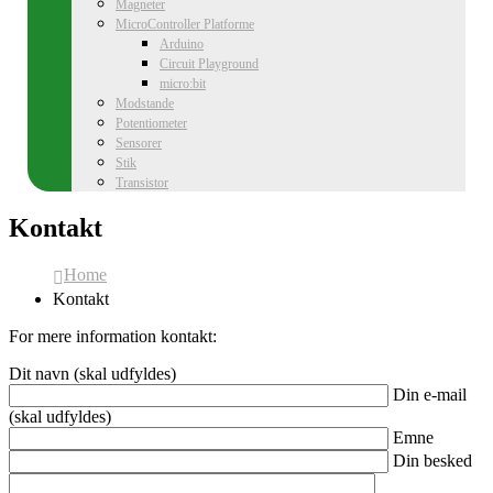
Magneter
MicroController Platforme
Arduino
Circuit Playground
micro:bit
Modstande
Potentiometer
Sensorer
Stik
Transistor
Kontakt
Home
Kontakt
For mere information kontakt:
Dit navn (skal udfyldes)
Din e-mail
(skal udfyldes)
Emne
Din besked