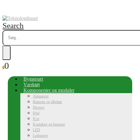
Search
0
0
Byggesæt
Værktøj
Komponenter og moduler
Aktuatorer
Batterier og tilbehør
Diverse
Hjul
ICer
Kontakter og knapper
LED
Ledninger