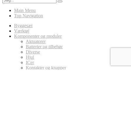
Main Menu
Top Navigation
Byggesæt
Værktøj
Komponenter og moduler
Aktuatorer
Batterier og tilbehør
Diverse
Hjul
ICer
Kontakter og knapper
LED
Ledninger
Magneter
MicroController Platforme
Arduino
Circuit Playground
micro:bit
Modstande
Potentiometer
Sensorer
Stik
Transistor