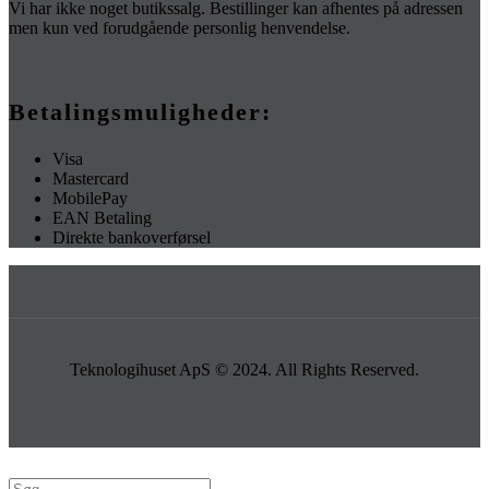
Vi har ikke noget butikssalg. Bestillinger kan afhentes på adressen
men kun ved forudgående personlig henvendelse.
Betalingsmuligheder:
Visa
Mastercard
MobilePay
EAN Betaling
Direkte bankoverførsel
Teknologihuset ApS © 2024. All Rights Reserved.