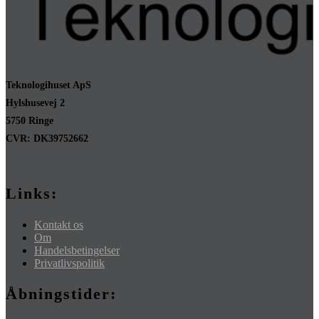
Teknologihuset ApS
Hylshusevej 2
5750 Ringe
CVR: DK39752662
Links:
Kontakt os
Om
Handelsbetingelser
Privatlivspolitik
Åbningstider: