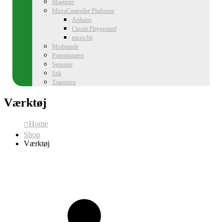
Magneter
MicroController Platforme
Arduino
Circuit Playground
micro:bit
Modstande
Potentiometer
Sensorer
Stik
Transistor
Værktøj
Home
Shop
Værktøj