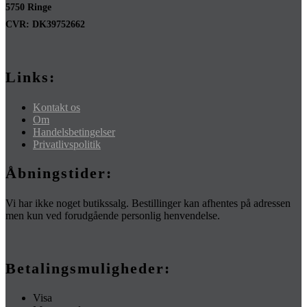
5750 Ringe
CVR: DK39752662
Links:
Kontakt os
Om
Handelsbetingelser
Privatlivspolitik
Åbningstider:
Vi har ikke noget butikssalg. Bestillinger kan afhentes på adressen
men kun ved forudgående personlig henvendelse.
Betalingsmuligheder:
Visa