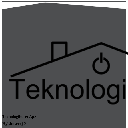
Teknologihuset ApS
Hylshusevej 2