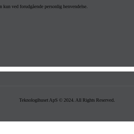
men kun ved forudgående personlig henvendelse.
Teknologihuset ApS © 2024. All Rights Reserved.