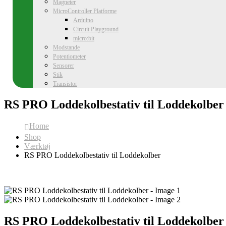
Magneter
MicroController Platforme
Arduino
Circuit Playground
micro:bit
Modstande
Potentiometer
Sensorer
Stik
Transistor
RS PRO Loddekolbestativ til Loddekolber
Home
Shop
Værktøj
RS PRO Loddekolbestativ til Loddekolber
RS PRO Loddekolbestativ til Loddekolber