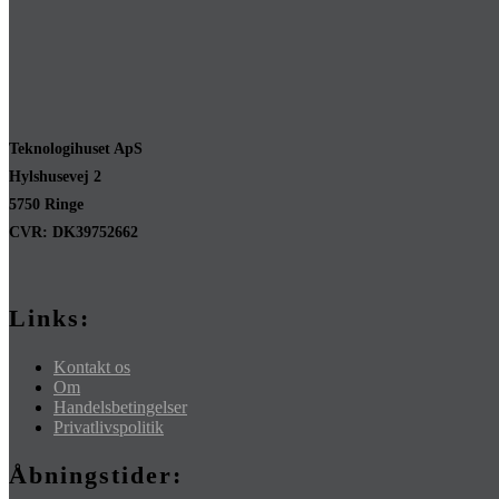
Teknologihuset ApS
Hylshusevej 2
5750 Ringe
CVR: DK39752662
Links:
Kontakt os
Om
Handelsbetingelser
Privatlivspolitik
Åbningstider: