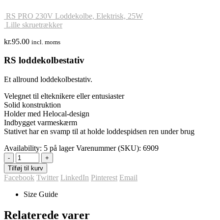
RS PRO 230V Loddekolbe, Elektrisk, 25W
Lille skruetrækker
kr.
95.00
incl. moms
RS loddekolbestativ
Et allround loddekolbestativ.
Velegnet til elteknikere eller entusiaster
Solid konstruktion
Holder med Helocal-design
Indbygget varmeskærm
Stativet har en svamp til at holde loddespidsen ren under brug
Availability:
5 på lager
Varenummer (SKU):
6909
-
+
Tilføj til kurv
Facebook
Twitter
LinkedIn
Pinterest
Email
Size Guide
Relaterede varer