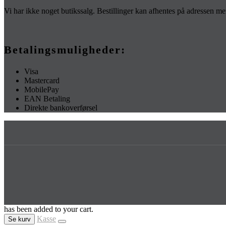
Vi har ikke noget butikssalg. Bestillinger kan afhentes på adressen 
Betalingsmuligheder:
Visa
Mastercard
MobilePay
EAN Betaling
Direkte bankoverførsel
has been added to your cart.
Kasse
Se kurv