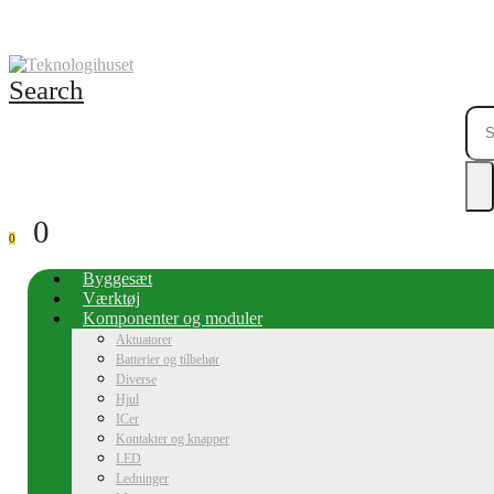
Search
0
0
Byggesæt
Værktøj
Komponenter og moduler
Aktuatorer
Batterier og tilbehør
Diverse
Hjul
ICer
Kontakter og knapper
LED
Ledninger