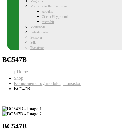
Magneter
MicroController Platforme
Arduino
Circuit Playground
micro:bit
Modstande
Potentiometer
Sensorer
Stik
Transistor
BC547B
Home
Shop
Komponenter og moduler
,
Transistor
BC547B
BC547B