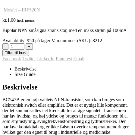
Mosfet – IRF520N
kr.
1.00
incl. moms
Bipolar NPN småsignalstransistor, med en maks strøm på 100mA
Availability:
950 på lager
Varenummer (SKU):
8212
-
+
Tilføj til kurv
Facebook
Twitter
LinkedIn
Pinterest
Email
Beskrivelse
Size Guide
Beskrivelse
BC547B er en højkvalitets NPN-transistor, som kan bruges som
elektronisk switch eller amplifier. Det er et nyttigt lille komponent,
der let kan indsættes i et kredsløb for at øge signalet. Transistoren
har lav hvidstøj og høj ydelse og bruges til mange funktioner, bl.a.
som strømstyring, svingfrekvensforbedring og lydforstærker. Den
har lave kontakttab og er ikke følsom overfor temperaturændringer,
hvilket gør den egnet til brug i industrielle og medicinske