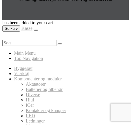
has been added to your cart.
Kasse
Se kurv
Main Menu
Top Navigation
Byggesæt
Værktøj
Komponenter og moduler
Aktuatorer
Batterier og tilbehør
Diverse
Hjul
ICer
Kontakter og knapper
LED
Ledninger
Magneter