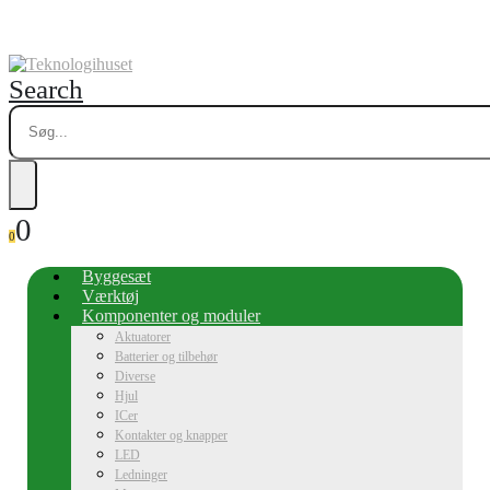
Search
0
0
Byggesæt
Værktøj
Komponenter og moduler
Aktuatorer
Batterier og tilbehør
Diverse
Hjul
ICer
Kontakter og knapper
LED
Ledninger