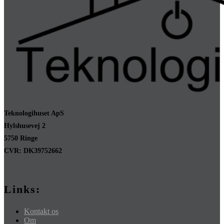
Teknologihuset ApS
Hylshusevej 2
5750 Ringe
CVR: DK39752662
Links:
Kontakt os
Om