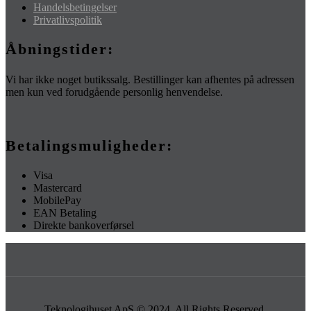
Handelsbetingelser
Privatlivspolitik
Åbningstider:
Vi har ikke noget butikssalg. Bestillinger kan afhentes på adressen
men kun ved forudgående personlig henvendelse.
Betalingsmuligheder:
Visa
Mastercard
MobilePay
EAN Betaling
Direkte bankoverførsel
Teknologihuset ApS © 2024. All Rights Reserved.