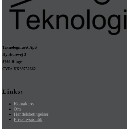
Teknologihuset ApS
Hylshusevej 2
5750 Ringe
CVR: DK39752662
Links:
Kontakt os
Om
Handelsbetingelser
Privatlivspolitik