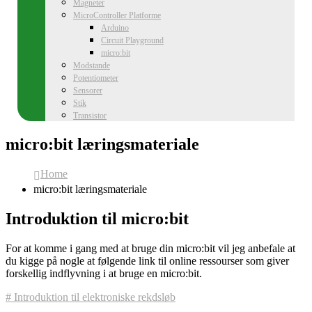
Magneter
MicroController Platforme
Arduino
Circuit Playground
micro:bit
Modstande
Potentiometer
Sensorer
Stik
Transistor
micro:bit læringsmateriale
Home
micro:bit læringsmateriale
Introduktion til micro:bit
For at komme i gang med at bruge din micro:bit vil jeg anbefale at
du kigge på nogle at følgende link til online ressourser som giver
forskellig indflyvning i at bruge en micro:bit.
# Introduktion til elektroniske rekdsløb