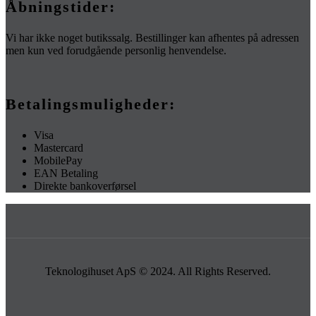
Åbningstider:
Vi har ikke noget butikssalg. Bestillinger kan afhentes på adressen
men kun ved forudgående personlig henvendelse.
Betalingsmuligheder:
Visa
Mastercard
MobilePay
EAN Betaling
Direkte bankoverførsel
Teknologihuset ApS © 2024. All Rights Reserved.