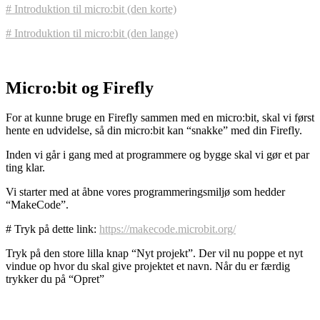
# Introduktion til micro:bit (den korte)
# Introduktion til micro:bit (den lange)
Micro:bit og Firefly
For at kunne bruge en Firefly sammen med en micro:bit, skal vi først
hente en udvidelse, så din micro:bit kan “snakke” med din Firefly.
Inden vi går i gang med at programmere og bygge skal vi gør et par
ting klar.
Vi starter med at åbne vores programmeringsmiljø som hedder
“MakeCode”.
# Tryk på dette link:
https://makecode.microbit.org/
Tryk på den store lilla knap “Nyt projekt”. Der vil nu poppe et nyt
vindue op hvor du skal give projektet et navn. Når du er færdig
trykker du på “Opret”