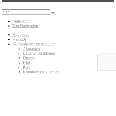
Main Menu
Top Navigation
Byggesæt
Værktøj
Komponenter og moduler
Aktuatorer
Batterier og tilbehør
Diverse
Hjul
ICer
Kontakter og knapper
LED
Ledninger
Magneter
MicroController Platforme
Arduino
Circuit Playground
micro:bit
Modstande
Potentiometer