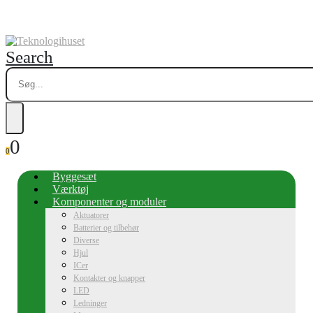
Search
0
0
Byggesæt
Værktøj
Komponenter og moduler
Aktuatorer
Batterier og tilbehør
Diverse
Hjul
ICer
Kontakter og knapper
LED
Ledninger