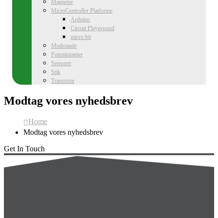
Magneter
MicroController Platforme
Arduino
Circuit Playground
micro:bit
Modstande
Potentiometer
Sensorer
Stik
Transistor
Modtag vores nyhedsbrev
Home
Modtag vores nyhedsbrev
Get In Touch