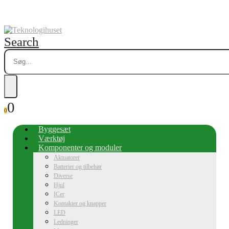
Search
0
0
Byggesæt
Værktøj
Komponenter og moduler
Aktuatorer
Batterier og tilbehør
Diverse
Hjul
ICer
Kontakter og knapper
LED
Ledninger