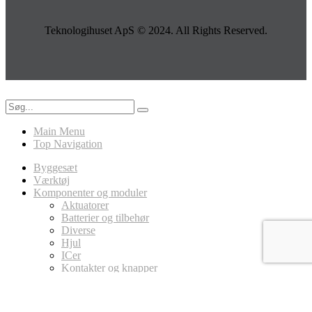
Teknologihuset ApS © 2024. All Rights Reserved.
Main Menu
Top Navigation
Byggesæt
Værktøj
Komponenter og moduler
Aktuatorer
Batterier og tilbehør
Diverse
Hjul
ICer
Kontakter og knapper
LED
Ledninger
Magneter