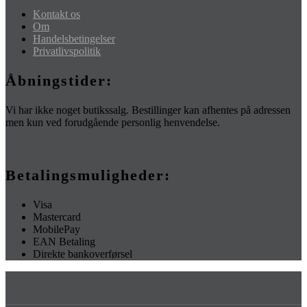
Kontakt os
Om
Handelsbetingelser
Privatlivspolitik
Åbningstider:
Vi har ikke noget butikssalg. Bestillinger kan afhentes på adressen
men kun ved forudgående personlig henvendelse.
Betalingsmuligheder:
Visa
Mastercard
MobilePay
EAN Betaling
Direkte bankoverførsel