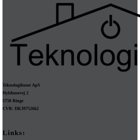
Teknologihuset ApS
Hylshusevej 2
5750 Ringe
CVR: DK39752662
Links: