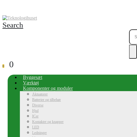
Search
0
0
Byggesæt
Værktøj
Komponenter og moduler
Aktuatorer
Batterier og tilbehør
Diverse
Hjul
ICer
Kontakter og knapper
LED
Ledninger