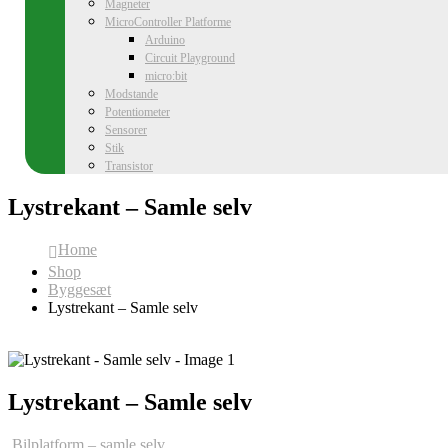
Magneter
MicroController Platforme
Arduino
Circuit Playground
micro:bit
Modstande
Potentiometer
Sensorer
Stik
Transistor
Lystrekant – Samle selv
Home
Shop
Byggesæt
Lystrekant – Samle selv
Lystrekant – Samle selv
Bilplatform – samle selv