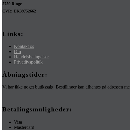
5750 Ringe
CVR: DK39752662
Links:
Kontakt os
Om
Handelsbetingelser
Privatlivspolitik
Åbningstider:
Vi har ikke noget butikssalg. Bestillinger kan afhentes på adressen 
Betalingsmuligheder:
Visa
Mastercard