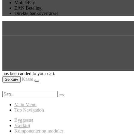
MobilePay
EAN Betaling
Direkte bankoverførsel
has been added to your cart.
Kasse
Se kurv
Main Menu
Top Navigation
Byggesæt
Værktøj
Komponenter og moduler