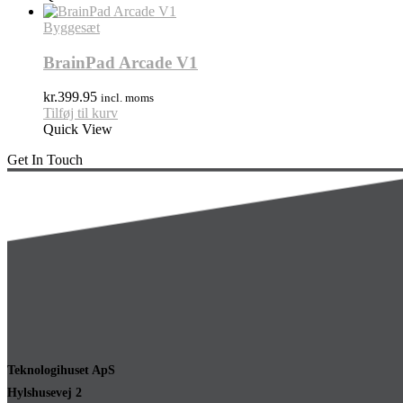
Byggesæt
BrainPad Arcade V1
kr.
399.95
incl. moms
Tilføj til kurv
Quick View
Get In Touch
Teknologihuset ApS
Hylshusevej 2