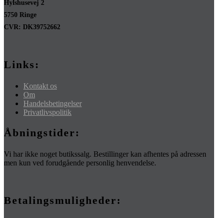
Hylshusevej 2
5750 Ringe
CVR: DK39752662
Links:
Kontakt os
Om
Handelsbetingelser
Privatlivspolitik
Åbningstider:
Vi har ikke noget butikssalg. Bestillinger kan afhentes på adressen
men kun ved forudgående personlig henvendelse.
Betalingsmuligheder: