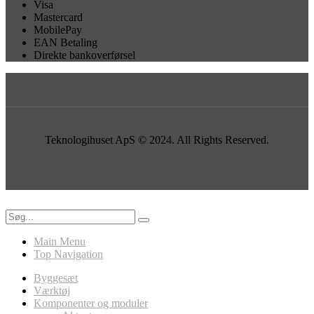
Visa
Mastercard
MobilePay
EAN Betaling
Direkte bankoverførsel
Teknologihuset ApS © 2024. All Rights Reserved.
Main Menu
Top Navigation
Byggesæt
Værktøj
Komponenter og moduler