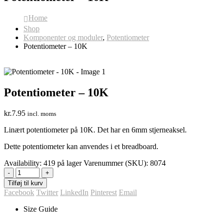
Home
Shop
Komponenter og moduler
,
Potentiometer
Potentiometer – 10K
Potentiometer – 10K
kr.
7.95
incl. moms
Linært potentiometer på 10K. Det har en 6mm stjerneaksel.
Dette potentiometer kan anvendes i et breadboard.
Availability:
419 på lager
Varenummer (SKU):
8074
-
+
Tilføj til kurv
Facebook
Twitter
LinkedIn
Pinterest
Email
Size Guide