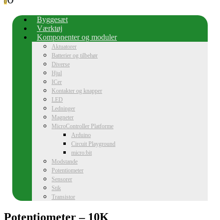
0
Byggesæt
Værktøj
Komponenter og moduler
Aktuatorer
Batterier og tilbehør
Diverse
Hjul
ICer
Kontakter og knapper
LED
Ledninger
Magneter
MicroController Platforme
Arduino
Circuit Playground
micro:bit
Modstande
Potentiometer
Sensorer
Stik
Transistor
Potentiometer – 10K