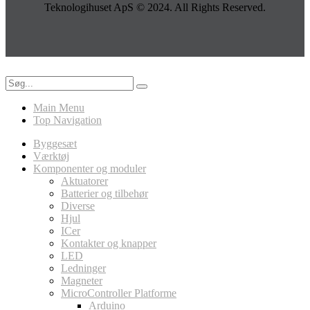
Teknologihuset ApS © 2024. All Rights Reserved.
Main Menu
Top Navigation
Byggesæt
Værktøj
Komponenter og moduler
Aktuatorer
Batterier og tilbehør
Diverse
Hjul
ICer
Kontakter og knapper
LED
Ledninger
Magneter
MicroController Platforme
Arduino