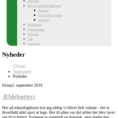
Magneter
MicroController Platforme
Arduino
Circuit Playground
micro:bit
Modstande
Potentiometer
Sensorer
Stik
Transistor
Nyheder
Home
Æblebatteri
Nyheder
02
sep
2. september 2019
Æblebatteri
Her på teknologihuset tror jeg aldrig vi bliver helt voksne - det er
ihvertfald altid sjovt at lege. Her til aften var det æbler der blev lavet
om til et batteri. Forsøget er gammelt og klassisk, men stadig lige