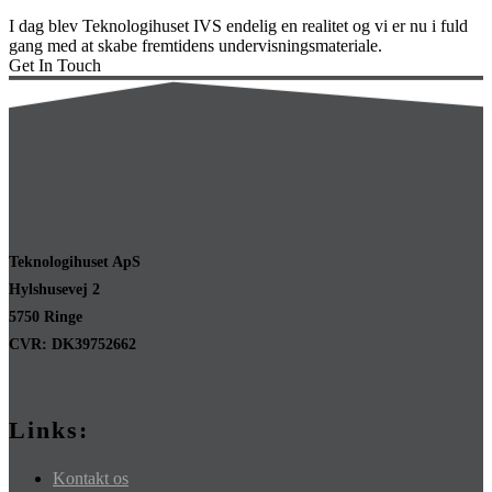
I dag blev Teknologihuset IVS endelig en realitet og vi er nu i fuld
gang med at skabe fremtidens undervisningsmateriale.
Get In Touch
Teknologihuset ApS
Hylshusevej 2
5750 Ringe
CVR: DK39752662
Links:
Kontakt os