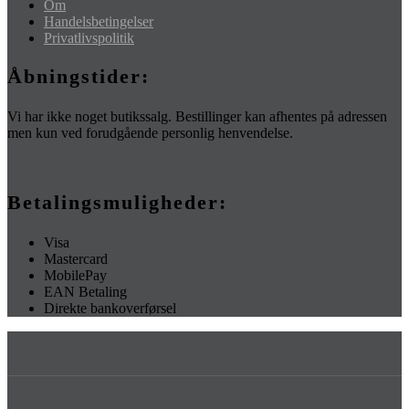
Om
Handelsbetingelser
Privatlivspolitik
Åbningstider:
Vi har ikke noget butikssalg. Bestillinger kan afhentes på adressen
men kun ved forudgående personlig henvendelse.
Betalingsmuligheder:
Visa
Mastercard
MobilePay
EAN Betaling
Direkte bankoverførsel