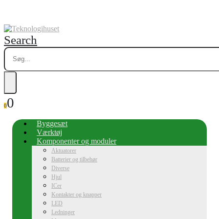
Search
0
0
Byggesæt
Værktøj
Komponenter og moduler
Aktuatorer
Batterier og tilbehør
Diverse
Hjul
ICer
Kontakter og knapper
LED
Ledninger