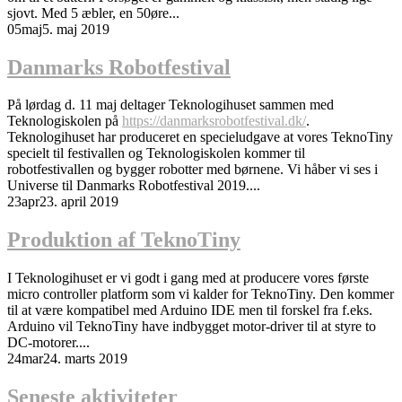
sjovt. Med 5 æbler, en 50øre...
05
maj
5. maj 2019
Danmarks Robotfestival
På lørdag d. 11 maj deltager Teknologihuset sammen med
Teknologiskolen på
https://danmarksrobotfestival.dk/
.
Teknologihuset har produceret en specieludgave at vores TeknoTiny
specielt til festivallen og Teknologiskolen kommer til
robotfestivallen og bygger robotter med børnene. Vi håber vi ses i
Universe til Danmarks Robotfestival 2019....
23
apr
23. april 2019
Produktion af TeknoTiny
I Teknologihuset er vi godt i gang med at producere vores første
micro controller platform som vi kalder for TeknoTiny. Den kommer
til at være kompatibel med Arduino IDE men til forskel fra f.eks.
Arduino vil TeknoTiny have indbygget motor-driver til at styre to
DC-motorer....
24
mar
24. marts 2019
Seneste aktiviteter