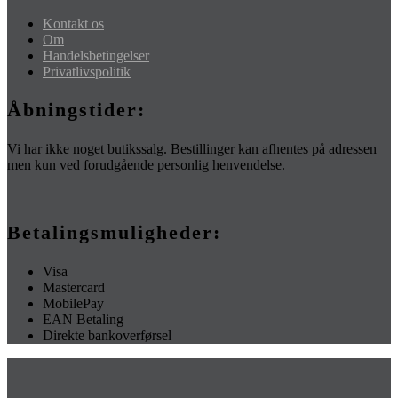
Kontakt os
Om
Handelsbetingelser
Privatlivspolitik
Åbningstider:
Vi har ikke noget butikssalg. Bestillinger kan afhentes på adressen
men kun ved forudgående personlig henvendelse.
Betalingsmuligheder:
Visa
Mastercard
MobilePay
EAN Betaling
Direkte bankoverførsel