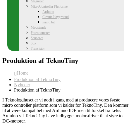
Magneter
MicroController Platforme
Arduino
Circuit Playground
micro:bit
Modstande
Potentiometer
Sensorer
Stik
Transistor
Produktion af TeknoTiny
Home
Produktion af TeknoTiny
Nyheder
Produktion af TeknoTiny
I Teknologihuset er vi godt i gang med at producere vores første
micro controller platform som vi kalder for TeknoTiny. Den kommer
til at være kompatibel med Arduino IDE men til forskel fra f.eks.
Arduino vil TeknoTiny have indbygget motor-driver til at styre to
DC-motorer.