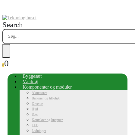
Search
0
0
Byggesæt
Værktøj
Komponenter og moduler
Aktuatorer
Batterier og tilbehør
Diverse
Hjul
ICer
Kontakter og knapper
LED
Ledninger