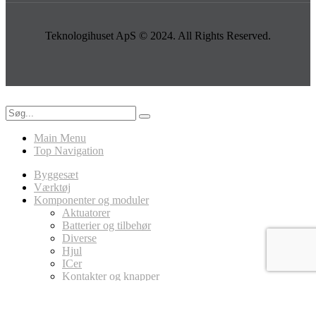
Teknologihuset ApS © 2024. All Rights Reserved.
Main Menu
Top Navigation
Byggesæt
Værktøj
Komponenter og moduler
Aktuatorer
Batterier og tilbehør
Diverse
Hjul
ICer
Kontakter og knapper
LED
Ledninger
Magneter