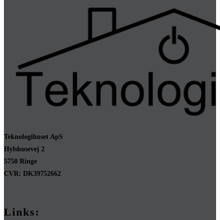
Teknologihuset ApS
Hylshusevej 2
5750 Ringe
CVR: DK39752662
Links: