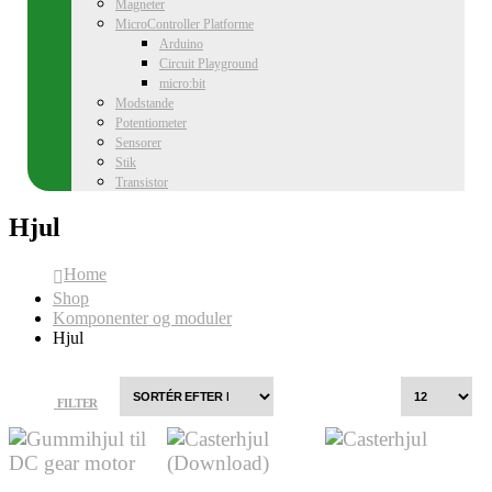
Magneter
MicroController Platforme
Arduino
Circuit Playground
micro:bit
Modstande
Potentiometer
Sensorer
Stik
Transistor
Hjul
Home
Shop
Komponenter og moduler
Hjul
FILTER