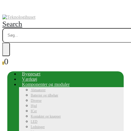
Search
0
0
Byggesæt
Værktøj
Komponenter og moduler
Aktuatorer
Batterier og tilbehør
Diverse
Hjul
ICer
Kontakter og knapper
LED
Ledninger