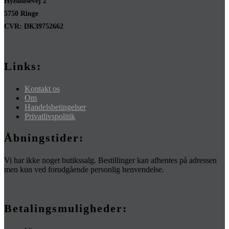
Hylshusevej 2
5750 Ringe
CVR: DK39752662
Links:
Kontakt os
Om
Handelsbetingelser
Privatlivspolitik
Åbningstider:
Vi har ikke noget butikssalg. Bestillinger kan afhentes på adressen
men kun ved forudgående personlig henvendelse.
Betalingsmuligheder: