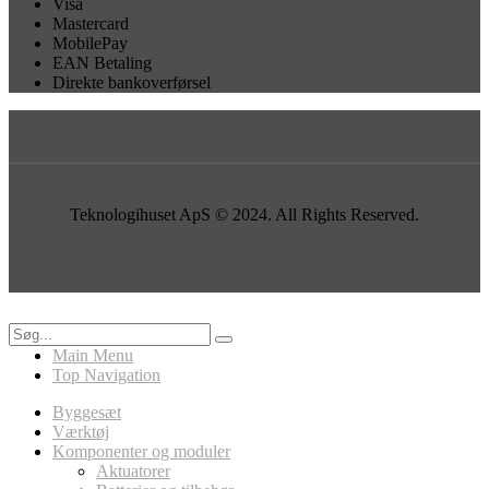
Visa
Mastercard
MobilePay
EAN Betaling
Direkte bankoverførsel
Teknologihuset ApS © 2024. All Rights Reserved.
Main Menu
Top Navigation
Byggesæt
Værktøj
Komponenter og moduler
Aktuatorer