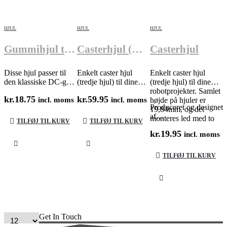
HJUL
HJUL
HJUL
Gummihjul til DC gear motor
Casterhjul (Download)
Casterhjul
Disse hjul passer til
Enkelt caster hjul
Enkelt caster hjul
den klassiske DC-gear
(tredje hjul) til dine
(tredje hjul) til dine
motor (TT motor). De
robotprojekter. Samlet
robotprojekter. Samlet
kr.
18.75
kr.
59.95
har en total diameter
incl. moms
højde på hjuler er
incl. moms
højde på hjuler er
Produceret og designet
på 65mm og en
19,84mm, og det
19,84mm, og det
af…
bredde på 25mm.
monteres led med to
monteres led med to
TILFØJ TIL KURV
TILFØJ TIL KURV
M3 bolte eller skruer.
M3 bolte eller skruer.
kr.
19.95
incl. moms
Hjulet leveres som
Hjulet leveres
download så du…
færdigsamlet.
TILFØJ TIL KURV
Get In Touch