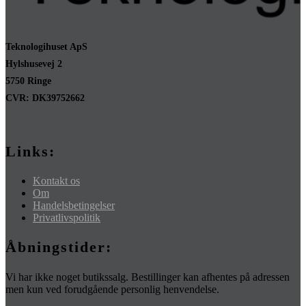
Teknologihuset ApS
Hylshusevej 2
5750 Ringe
CVR: DK39752662
Links:
Kontakt os
Om
Handelsbetingelser
Privatlivspolitik
Åbningstider:
Vi har ikke noget butikssalg. Bestillinger kan afhentes på adressen
men kun ved forudgående personlig henvendelse.