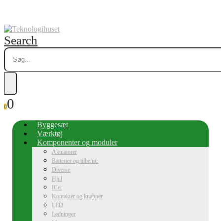
Search
0
0
Byggesæt
Værktøj
Komponenter og moduler
Aktuatorer
Batterier og tilbehør
Diverse
Hjul
ICer
Kontakter og knapper
LED
Ledninger