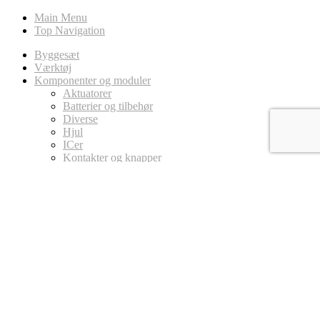
Main Menu
Top Navigation
Byggesæt
Værktøj
Komponenter og moduler
Aktuatorer
Batterier og tilbehør
Diverse
Hjul
ICer
Kontakter og knapper
LED
Ledninger
Magneter
MicroController Platforme
Arduino
Circuit Playground
micro:bit
Modstande
Potentiometer
Sensorer
Stik
Transistor