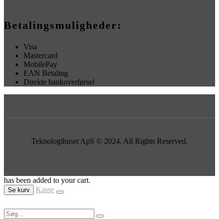
Betalingsmuligheder:
Visa
Mastercard
MobilePay
EAN Betaling
Direkte bankoverførsel
Teknologihuset ApS © 2024. All Rights Reserved.
has been added to your cart.
Kasse
Se kurv