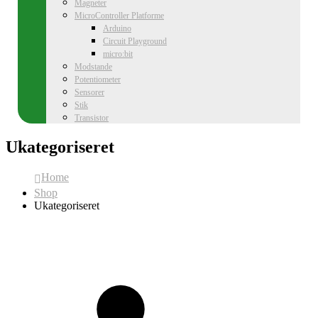
Magneter
MicroController Platforme
Arduino
Circuit Playground
micro:bit
Modstande
Potentiometer
Sensorer
Stik
Transistor
Ukategoriseret
Home
Shop
Ukategoriseret