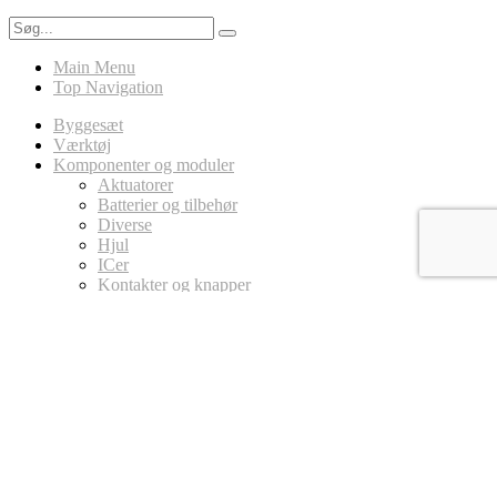
Main Menu
Top Navigation
Byggesæt
Værktøj
Komponenter og moduler
Aktuatorer
Batterier og tilbehør
Diverse
Hjul
ICer
Kontakter og knapper
LED
Ledninger
Magneter
MicroController Platforme
Arduino
Circuit Playground
micro:bit
Modstande
Potentiometer
Sensorer