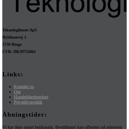
Teknologihuset ApS
Hylshusevej 2
5750 Ringe
CVR: DK39752662
Links:
Kontakt os
Om
Handelsbetingelser
Privatlivspolitik
Åbningstider:
Vi har ikke noget butikssalg. Bestillinger kan afhentes på adressen