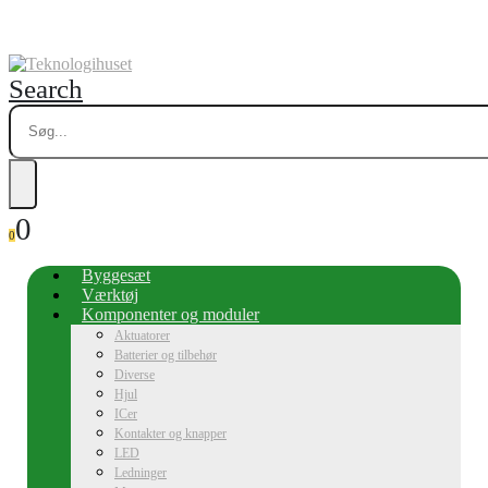
Search
0
0
Byggesæt
Værktøj
Komponenter og moduler
Aktuatorer
Batterier og tilbehør
Diverse
Hjul
ICer
Kontakter og knapper
LED
Ledninger