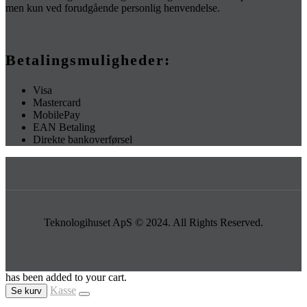
men kun ved forudgående personlig henvendelse.
Betalingsmuligheder:
Visa
Mastercard
MobilePay
EAN Betaling
Direkte bankoverførsel
Teknologihuset ApS © 2024. All Rights Reserved.
has been added to your cart.
Kasse
Se kurv