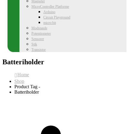
Magneter
MicroController Platforme
Arduino
Circuit Playground
micro:bit
Modstande
Potentiometer
Sensorer
Stik
Transistor
Batteriholder
Home
Shop
Product Tag -
Batteriholder