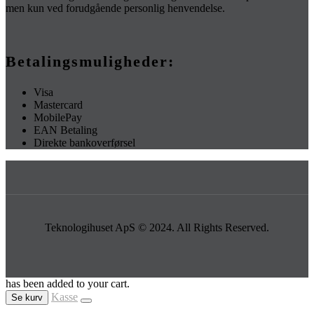
men kun ved forudgående personlig henvendelse.
Betalingsmuligheder:
Visa
Mastercard
MobilePay
EAN Betaling
Direkte bankoverførsel
Teknologihuset ApS © 2024. All Rights Reserved.
has been added to your cart.
Kasse
Se kurv