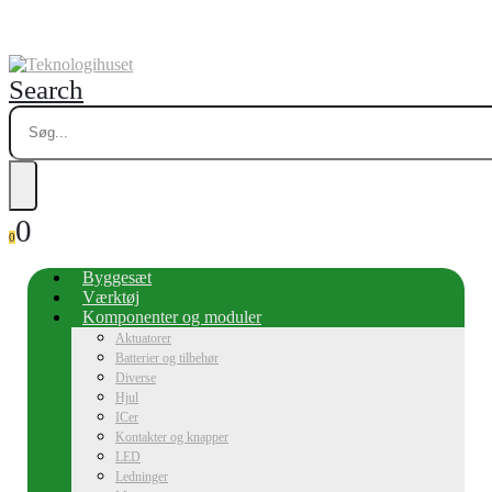
Search
0
0
Byggesæt
Værktøj
Komponenter og moduler
Aktuatorer
Batterier og tilbehør
Diverse
Hjul
ICer
Kontakter og knapper
LED
Ledninger