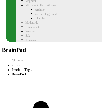
Magneter
MicroController Platforme
Arduino
Circuit Playground
micro:bit
Modstande
Potentiometer
Sensorer
Stik
Transistor
BrainPad
Home
Shop
Product Tag -
BrainPad