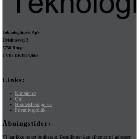
Teknologihuset ApS
Hylshusevej 2
5750 Ringe
CVR: DK39752662
Links:
Kontakt os
Om
Handelsbetingelser
Privatlivspolitik
Åbningstider:
Vi har ikke noget butikssalg. Bestillinger kan afhentes på adressen