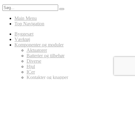
Main Menu
Top Navigation
Byggesæt
Værktøj
Komponenter og moduler
Aktuatorer
Batterier og tilbehør
Diverse
Hjul
ICer
Kontakter og knapper
LED
Ledninger
Magneter
MicroController Platforme
Arduino
Circuit Playground
micro:bit
Modstande
Potentiometer
Sensorer