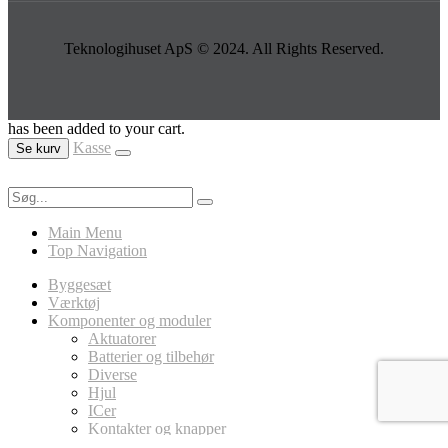
Teknologihuset ApS © 2024. All Rights Reserved.
has been added to your cart.
Kasse
Se kurv
Main Menu
Top Navigation
Byggesæt
Værktøj
Komponenter og moduler
Aktuatorer
Batterier og tilbehør
Diverse
Hjul
ICer
Kontakter og knapper
LED