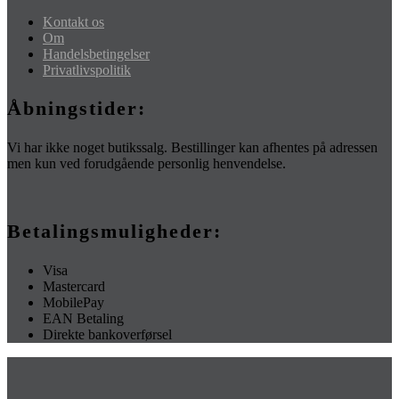
Kontakt os
Om
Handelsbetingelser
Privatlivspolitik
Åbningstider:
Vi har ikke noget butikssalg. Bestillinger kan afhentes på adressen
men kun ved forudgående personlig henvendelse.
Betalingsmuligheder:
Visa
Mastercard
MobilePay
EAN Betaling
Direkte bankoverførsel