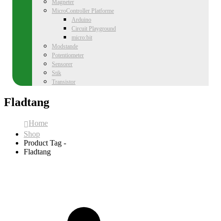
Magneter
MicroController Platforme
Arduino
Circuit Playground
micro:bit
Modstande
Potentiometer
Sensorer
Stik
Transistor
Fladtang
Home
Shop
Product Tag -
Fladtang