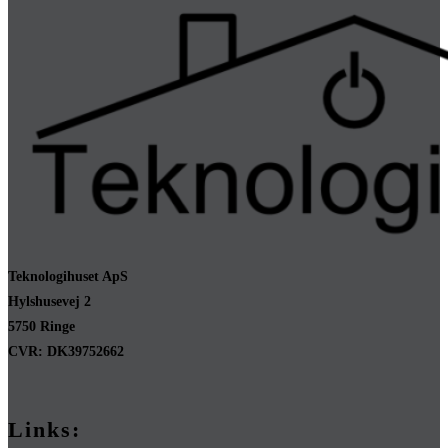
Teknologihuset ApS
Hylshusevej 2
5750 Ringe
CVR: DK39752662
Links: