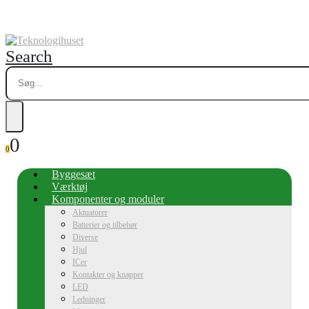
Search
0
0
Byggesæt
Værktøj
Komponenter og moduler
Aktuatorer
Batterier og tilbehør
Diverse
Hjul
ICer
Kontakter og knapper
LED
Ledninger