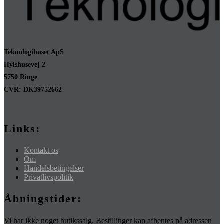
Teknologihuset ApS
Hylshusevej 2
5750 Ringe
CVR: DK39752662
Links:
Kontakt os
Om
Handelsbetingelser
Privatlivspolitik
Åbningstider:
Vi har ikke noget butikssalg. Bestillinger kan afhentes på adressen