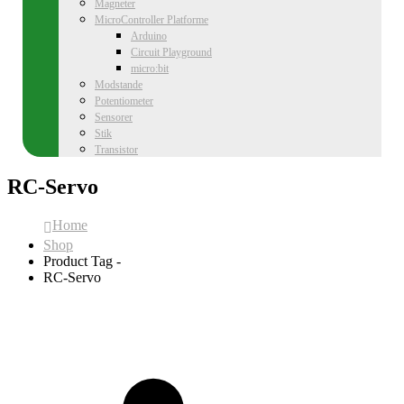
Magneter
MicroController Platforme
Arduino
Circuit Playground
micro:bit
Modstande
Potentiometer
Sensorer
Stik
Transistor
RC-Servo
Home
Shop
Product Tag -
RC-Servo