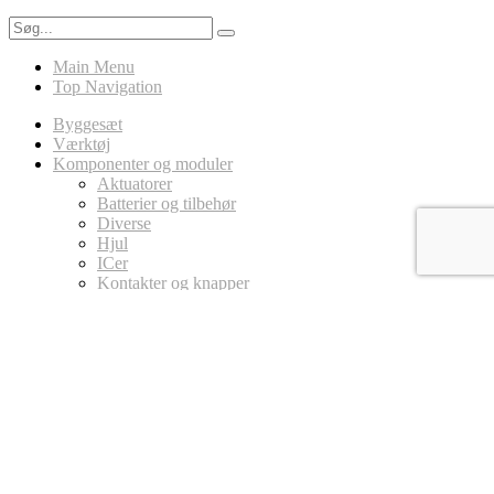
Main Menu
Top Navigation
Byggesæt
Værktøj
Komponenter og moduler
Aktuatorer
Batterier og tilbehør
Diverse
Hjul
ICer
Kontakter og knapper
LED
Ledninger
Magneter
MicroController Platforme
Arduino
Circuit Playground
micro:bit
Modstande
Potentiometer
Sensorer