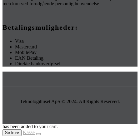
men kun ved forudgående personlig henvendelse.
Betalingsmuligheder:
Visa
Mastercard
MobilePay
EAN Betaling
Direkte bankoverførsel
Teknologihuset ApS © 2024. All Rights Reserved.
has been added to your cart.
Kasse
Se kurv