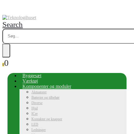
Search
0
0
Byggesæt
Værktøj
Komponenter og moduler
Aktuatorer
Batterier og tilbehør
Diverse
Hjul
ICer
Kontakter og knapper
LED
Ledninger