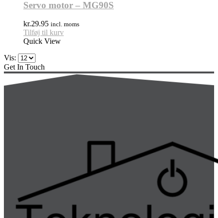
Servo motor – MG90S
kr.
29.95
incl. moms
Tilføj til kurv
Quick View
Vis:
Get In Touch