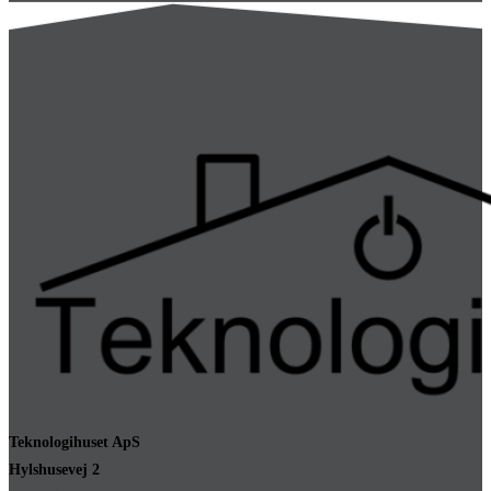
Teknologihuset ApS
Hylshusevej 2