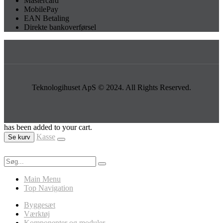
Mastercard
MobilePay
EAN Betaling
Direkte bankoverførsel
Teknologihuset ApS © 2024. All Rights Reserved.
has been added to your cart.
Kasse
Se kurv
Main Menu
Top Navigation
Byggesæt
Værktøj
Komponenter og moduler