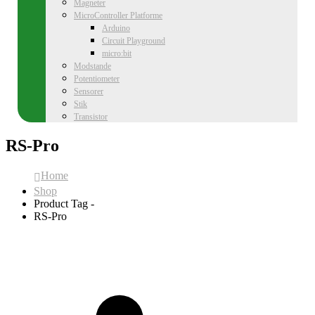
Magneter
MicroController Platforme
Arduino
Circuit Playground
micro:bit
Modstande
Potentiometer
Sensorer
Stik
Transistor
RS-Pro
Home
Shop
Product Tag -
RS-Pro