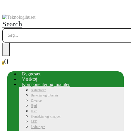
Search
0
0
Byggesæt
Værktøj
Komponenter og moduler
Aktuatorer
Batterier og tilbehør
Diverse
Hjul
ICer
Kontakter og knapper
LED
Ledninger