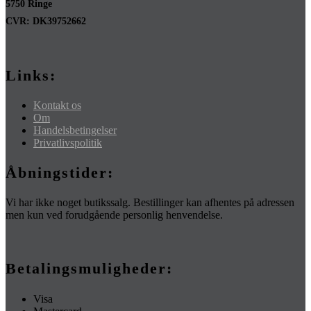
5750 Ringe
CVR: DK39752662
Links:
Kontakt os
Om
Handelsbetingelser
Privatlivspolitik
Åbningstider:
Vi har ikke noget butikssalg. Bestillinger kan afhentes på adressen
men kun ved forudgående personlig henvendelse.
Betalingsmuligheder:
Visa