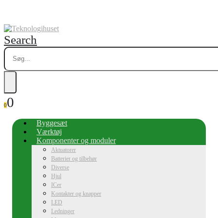
Search
0
0
Byggesæt
Værktøj
Komponenter og moduler
Aktuatorer
Batterier og tilbehør
Diverse
Hjul
ICer
Kontakter og knapper
LED
Ledninger