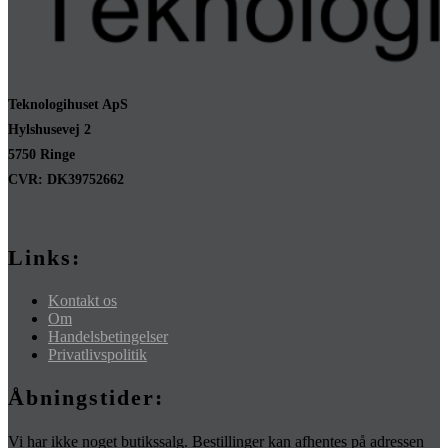
Teknologihuset ApS
Hylshusevej 2
5750 Ringe
CVR: DK39752662
Links:
Kontakt os
Om
Handelsbetingelser
Privatlivspolitik
Åbningstider:
Vi har ikke noget butikssalg. Bestillinger kan afhentes på adressen