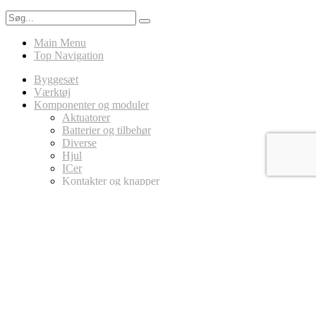
Main Menu
Top Navigation
Byggesæt
Værktøj
Komponenter og moduler
Aktuatorer
Batterier og tilbehør
Diverse
Hjul
ICer
Kontakter og knapper
LED
Ledninger
Magneter
MicroController Platforme
Arduino
Circuit Playground
micro:bit
Modstande
Potentiometer
Sensorer