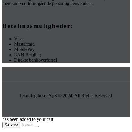
men kun ved forudgående personlig henvendelse.
Betalingsmuligheder:
Visa
Mastercard
MobilePay
EAN Betaling
Direkte bankoverførsel
Teknologihuset ApS © 2024. All Rights Reserved.
has been added to your cart.
Kasse
Se kurv