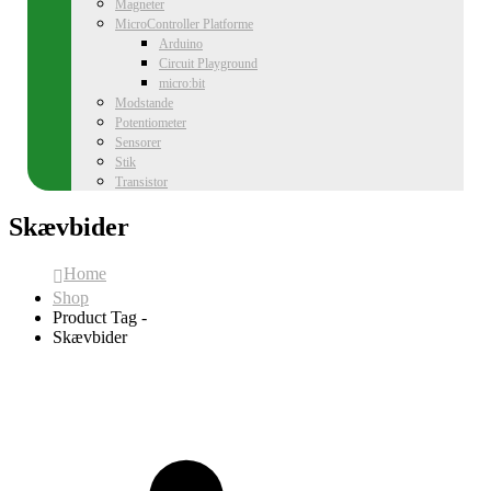
Magneter
MicroController Platforme
Arduino
Circuit Playground
micro:bit
Modstande
Potentiometer
Sensorer
Stik
Transistor
Skævbider
Home
Shop
Product Tag -
Skævbider