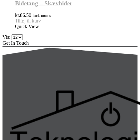
Bidetang – Skævbider
kr.
86.50
incl. moms
Tilføj til kurv
Quick View
Vis:
Get In Touch