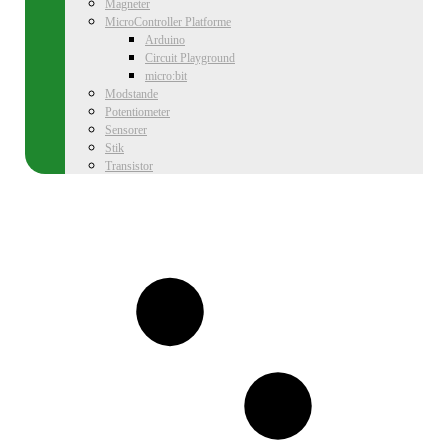
Magneter
MicroController Platforme
Arduino
Circuit Playground
micro:bit
Modstande
Potentiometer
Sensorer
Stik
Transistor