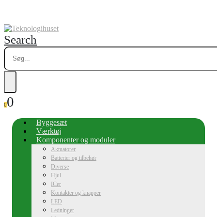
Search
0
0
Byggesæt
Værktøj
Komponenter og moduler
Aktuatorer
Batterier og tilbehør
Diverse
Hjul
ICer
Kontakter og knapper
LED
Ledninger