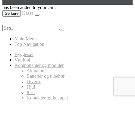
has been added to your cart.
Kasse
Se kurv
Main Menu
Top Navigation
Byggesæt
Værktøj
Komponenter og moduler
Aktuatorer
Batterier og tilbehør
Diverse
Hjul
ICer
Kontakter og knapper
LED
Ledninger
Magneter
MicroController Platforme
Arduino
Circuit Playground