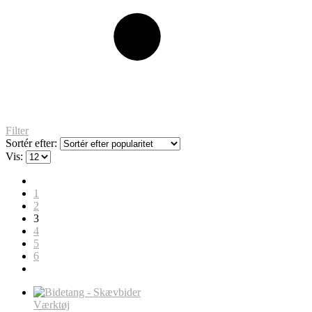
Filter
Sortér efter:
Vis:
1
2
3
4
5
6
Værktøj