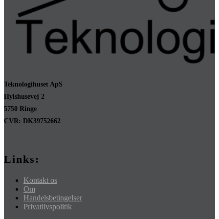
Teknologihuset ApS
Hylshusevej 2
5750 Ringe
CVR: DK39752662
Links:
Kontakt os
Om
Handelsbetingelser
Privatlivspolitik