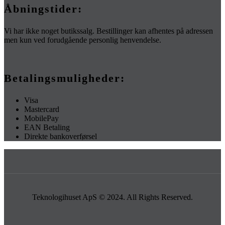
Åbningstider:
Vi har ikke noget butikssalg. Bestillinger kan afhentes på adressen
men kun ved forudgående personlig henvendelse.
Betalingsmuligheder:
Visa
Mastercard
MobilePay
EAN Betaling
Direkte bankoverførsel
Teknologihuset ApS © 2024. All Rights Reserved.