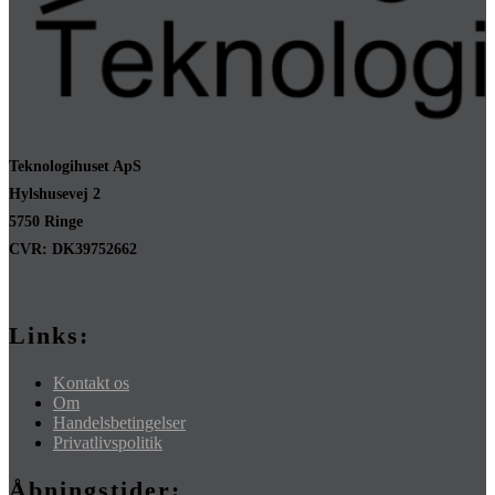
Teknologihuset ApS
Hylshusevej 2
5750 Ringe
CVR: DK39752662
Links:
Kontakt os
Om
Handelsbetingelser
Privatlivspolitik
Åbningstider: