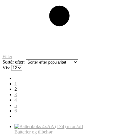
Filter
Sortér efter:
Vis:
1
2
3
4
5
6
Batterier og tilbehør