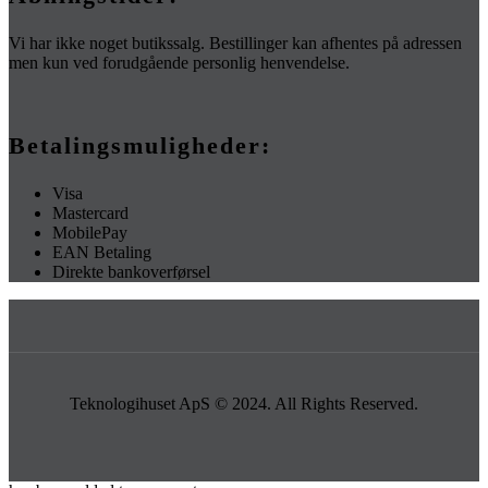
Vi har ikke noget butikssalg. Bestillinger kan afhentes på adressen
men kun ved forudgående personlig henvendelse.
Betalingsmuligheder:
Visa
Mastercard
MobilePay
EAN Betaling
Direkte bankoverførsel
Teknologihuset ApS © 2024. All Rights Reserved.