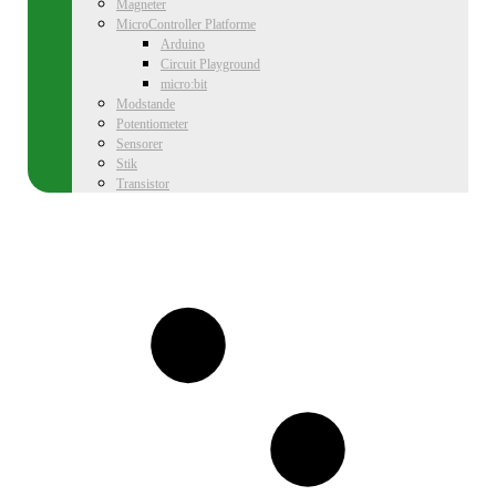
Magneter
MicroController Platforme
Arduino
Circuit Playground
micro:bit
Modstande
Potentiometer
Sensorer
Stik
Transistor