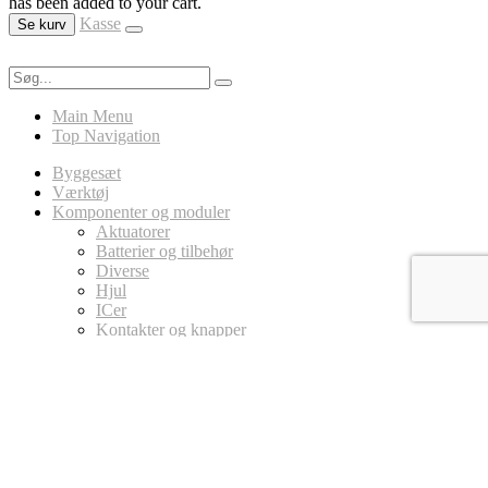
has been added to your cart.
Kasse
Se kurv
Main Menu
Top Navigation
Byggesæt
Værktøj
Komponenter og moduler
Aktuatorer
Batterier og tilbehør
Diverse
Hjul
ICer
Kontakter og knapper
LED
Ledninger
Magneter
MicroController Platforme
Arduino
Circuit Playground
micro:bit
Modstande