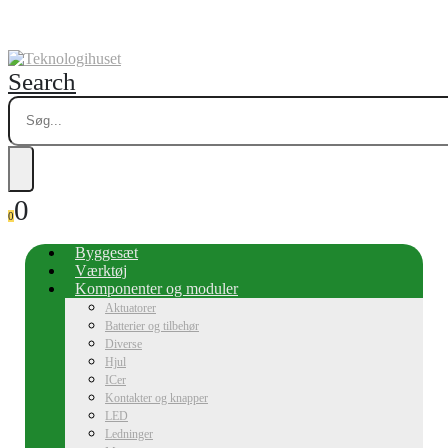
Search
0
0
Byggesæt
Værktøj
Komponenter og moduler
Aktuatorer
Batterier og tilbehør
Diverse
Hjul
ICer
Kontakter og knapper
LED
Ledninger