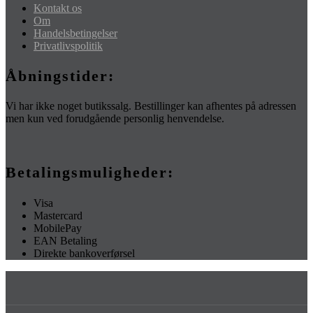
Kontakt os
Om
Handelsbetingelser
Privatlivspolitik
Åbningstider:
Vi har ikke noget butikssalg. Bestillinger kan afhentes på adressen
men kun ved forudgående personlig henvendelse.
Betalingsmuligheder:
Visa
Mastercard
MobilePay
EAN Betaling
Direkte bankoverførsel