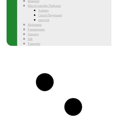
Magneter
MicroController Platforme
Arduino
Circuit Playground
micro:bit
Modstande
Potentiometer
Sensorer
Stik
Transistor