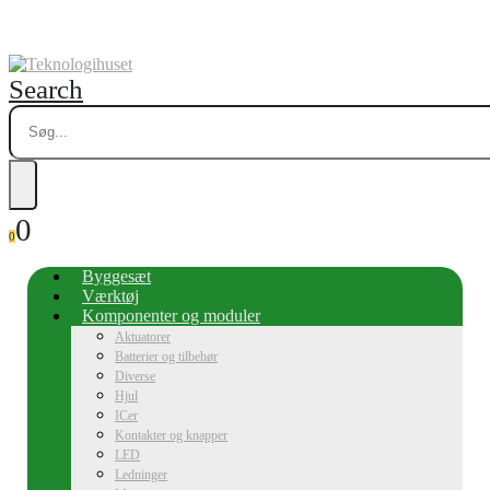
Search
0
0
Byggesæt
Værktøj
Komponenter og moduler
Aktuatorer
Batterier og tilbehør
Diverse
Hjul
ICer
Kontakter og knapper
LED
Ledninger