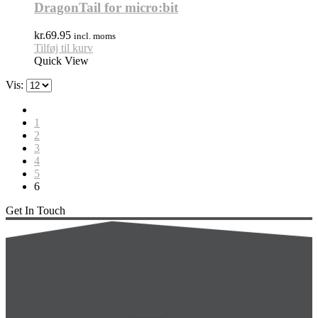
DragonTail for micro:bit
kr.
69.95
incl. moms
Tilføj til kurv
Quick View
Vis:
1
2
3
4
5
6
Get In Touch