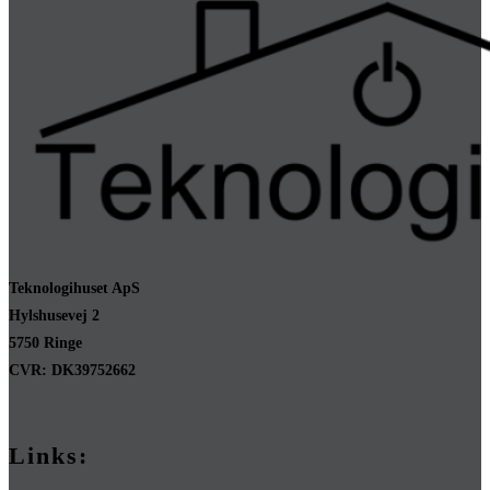
Teknologihuset ApS
Hylshusevej 2
5750 Ringe
CVR: DK39752662
Links: