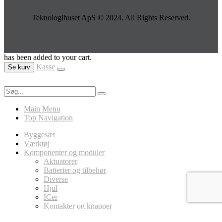
Teknologihuset ApS © 2024. All Rights Reserved.
has been added to your cart.
Kasse
Se kurv
Main Menu
Top Navigation
Byggesæt
Værktøj
Komponenter og moduler
Aktuatorer
Batterier og tilbehør
Diverse
Hjul
ICer
Kontakter og knapper
LED